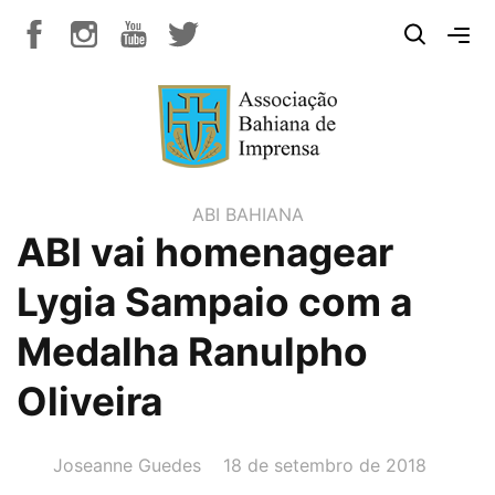
ABI BAHIANA
ABI vai homenagear
Lygia Sampaio com a
Medalha Ranulpho
Oliveira
AUTOR(A):
DATA:
Joseanne Guedes
18 de setembro de 2018