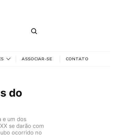
ES
ASSOCIAR-SE
CONTATO
s do
a e um dos
o XX se darão com
oubo ocorrido no