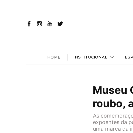
HOME
INSTITUCIONAL
ES
Museu C
roubo, 
As comemorações
expoentes da po
uma marca da im