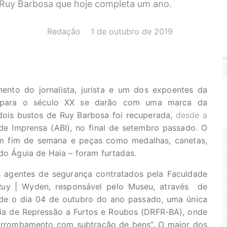
Ruy Barbosa que hoje completa um ano.
AUTOR(A):
DATA:
Redação
1 de outubro de 2019
P
nto do jornalista, jurista e um dos expoentes da
IX para o século XX se darão com uma marca da
ois bustos de Ruy Barbosa foi recuperada,
desde a
e Imprensa (ABI), no final de setembro passado. O
m fim de semana e peças como medalhas, canetas,
 do Águia de Haia – foram furtadas.
s agentes de segurança contratados pela Faculdade
iRuy | Wyden, responsável pelo Museu, através de
de o dia 04 de outubro do ano passado, uma única
cia de Repressão a Furtos e Roubos (DRFR-BA), onde
do/arrombamento com subtração de bens”.
O maior dos