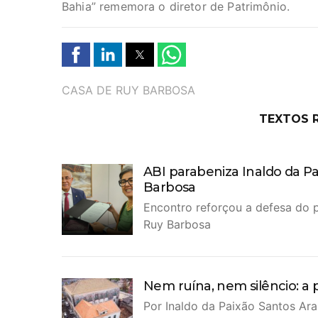
Bahia”
rememora o diretor de Patrimônio.
TAGS
CASA DE RUY BARBOSA
TEXTOS 
ABI parabeniza Inaldo da Pai
Barbosa
Encontro reforçou a defesa do 
Ruy Barbosa
Nem ruína, nem silêncio: a 
Por Inaldo da Paixão Santos Ar