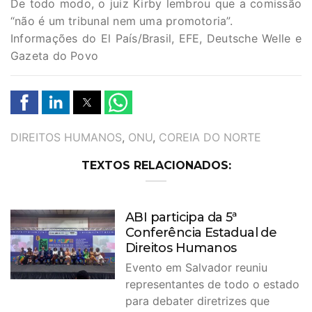
De todo modo, o juiz Kirby lembrou que a comissão
“não é um tribunal nem uma promotoria”.
Informações do El País/Brasil, EFE, Deutsche Welle e
Gazeta do Povo
TAGS
DIREITOS HUMANOS
,
ONU
,
COREIA DO NORTE
TEXTOS RELACIONADOS:
ABI participa da 5ª
Conferência Estadual de
Direitos Humanos
Evento em Salvador reuniu
representantes de todo o estado
para debater diretrizes que