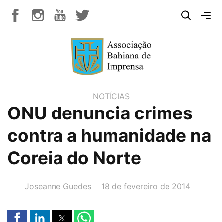
NOTÍCIAS
ONU denuncia crimes
contra a humanidade na
Coreia do Norte
AUTOR(A):
DATA:
Joseanne Guedes
18 de fevereiro de 2014