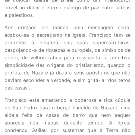
se colocar diante de Israel como um interlocutor
crível no difícil e eterno diálogo de paz entre judeus
e palestinos.
Aos cristãos ele manda uma mensagem clara:
acabou-se o secretismo na Igreja. Francisco tem se
proposto a despi-la das suas superestruturas,
despojando-a de riquezas e ouropéis, de símbolos de
poder, de velhos tabus para ressuscitar a primitiva
simplicidade das origens do cristianismo, quando o
profeta de Nazaré já dizia a seus apóstolos que não
deviam esconder a verdade, e sim gritá-la “dos tetos
das casas”.
Francisco está arrastando a poderosa e rica cúpula
de São Pedro para o berço humilde de Nazaré, uma
aldeia feita de casas de barro que nem sequer
aparecia nos mapas daquele tempo. A Igreja
condenou Galileu por sustentar que a Terra não