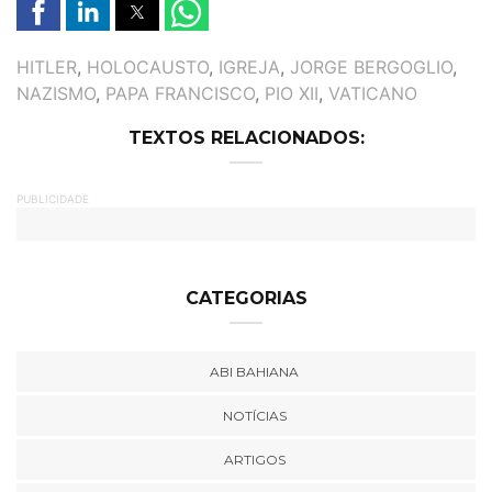
TAGS
HITLER
,
HOLOCAUSTO
,
IGREJA
,
JORGE BERGOGLIO
,
NAZISMO
,
PAPA FRANCISCO
,
PIO XII
,
VATICANO
TEXTOS RELACIONADOS:
PUBLICIDADE
CATEGORIAS
ABI BAHIANA
NOTÍCIAS
ARTIGOS