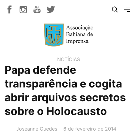
NOTÍCIAS
Papa defende
transparência e cogita
abrir arquivos secretos
sobre o Holocausto
AUTOR(A):
DATA:
Joseanne Guedes
6 de fevereiro de 2014