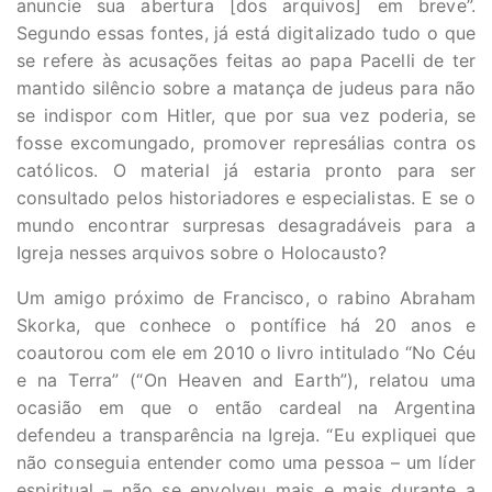
anuncie sua abertura [dos arquivos] em breve”.
Segundo essas fontes, já está digitalizado tudo o que
se refere às acusações feitas ao papa Pacelli de ter
mantido silêncio sobre a matança de judeus para não
se indispor com Hitler, que por sua vez poderia, se
fosse excomungado, promover represálias contra os
católicos. O material já estaria pronto para ser
consultado pelos historiadores e especialistas. E se o
mundo encontrar surpresas desagradáveis para a
Igreja nesses arquivos sobre o Holocausto?
Um amigo próximo de Francisco, o rabino Abraham
Skorka, que conhece o pontífice há 20 anos e
coautorou com ele em 2010 o livro intitulado “No Céu
e na Terra” (“On Heaven and Earth”), relatou uma
ocasião em que o então cardeal na Argentina
defendeu a transparência na Igreja. “Eu expliquei que
não conseguia entender como uma pessoa – um líder
espiritual – não se envolveu mais e mais durante a