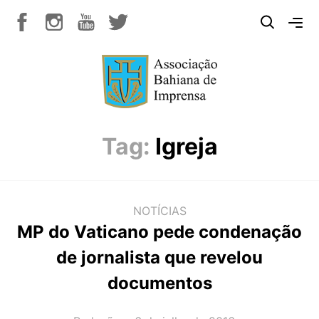
Tag:
Igreja
NOTÍCIAS
MP do Vaticano pede condenação
de jornalista que revelou
documentos
AUTOR(A):
DATA: