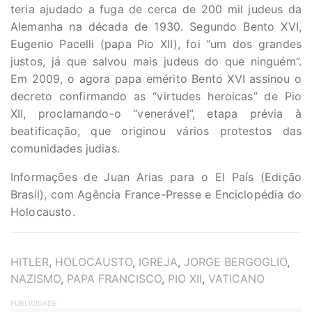
teria ajudado a fuga de cerca de 200 mil judeus da
Alemanha na década de 1930. Segundo Bento XVI,
Eugenio Pacelli (papa Pio XII), foi “um dos grandes
justos, já que salvou mais judeus do que ninguém”.
Em 2009, o agora papa emérito Bento XVI assinou o
decreto confirmando as “virtudes heroicas” de Pio
XII, proclamando-o “venerável”, etapa prévia à
beatificação, que originou vários protestos das
comunidades judias.
Informações de Juan Arias para o El País (Edição
Brasil), com Agência France-Presse e Enciclopédia do
Holocausto.
TAGS
HITLER
,
HOLOCAUSTO
,
IGREJA
,
JORGE BERGOGLIO
,
NAZISMO
,
PAPA FRANCISCO
,
PIO XII
,
VATICANO
PUBLICIDADE