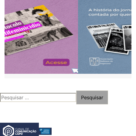
PESQUISAR
POR: