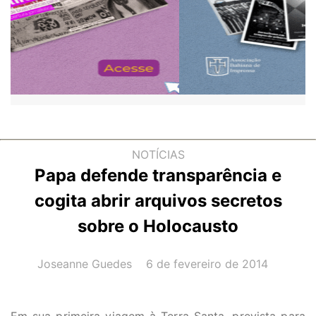
NOTÍCIAS
Papa defende transparência e
cogita abrir arquivos secretos
sobre o Holocausto
AUTOR(A):
DATA:
Joseanne Guedes
6 de fevereiro de 2014