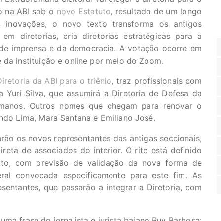
o na ABI sob o
novo Estatuto
, resultado de um longo
s inovações, o novo texto transforma os antigos
m diretorias, cria diretorias estratégicas para a
 de imprensa e da democracia. A votação ocorre em
 da instituição e online por meio do Zoom.
iretoria da ABI para o triênio
, traz profissionais com
a Yuri Silva, que assumirá a Diretoria de Defesa da
umanos. Outros nomes que chegam para renovar o
ando Lima, Mara Santana e Emiliano José.
rão os novos representantes das antigas seccionais,
eta de associados do interior. O rito está definido
tuto, com previsão de validação da nova forma de
ral convocada especificamente para este fim. As
sentantes, que passarão a integrar a Diretoria, com
a frase do jornalista e jurista baiano Ruy Barbosa: