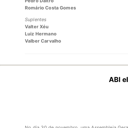
Pedro Daltro
Romário Costa Gomes
Suplentes
Valter Xéu
Luiz Hermano
Valber Carvalho
ABI e
No dia 30 de novembro, uma Assembleia Geral E