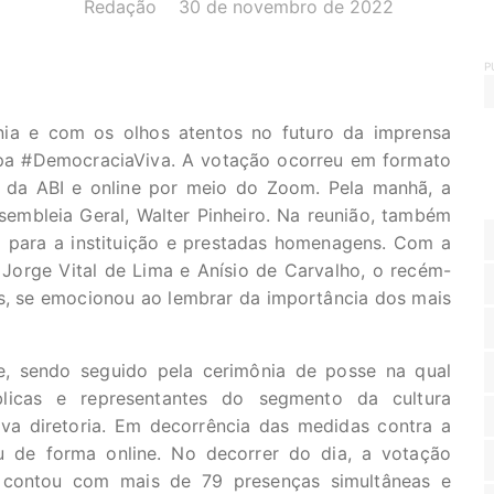
AUTOR(A):
DATA:
Redação
30 de novembro de 2022
P
nia e com os olhos atentos no futuro da imprensa
apa #DemocraciaViva. A votação ocorreu em formato
e da ABI e online por meio do Zoom. Pela manhã, a
sembleia Geral, Walter Pinheiro. Na reunião, também
I
para a instituição e prestadas homenagens. Com a
 Jorge Vital de Lima e Anísio de Carvalho, o recém-
es, se emocionou ao lembrar da importância dos mais
e, sendo seguido pela cerimônia de posse na qual
úblicas e representantes do segmento da cultura
a diretoria. Em decorrência das medidas contra a
u de forma online. No decorrer do dia, a votação
o contou com mais de 79 presenças simultâneas e