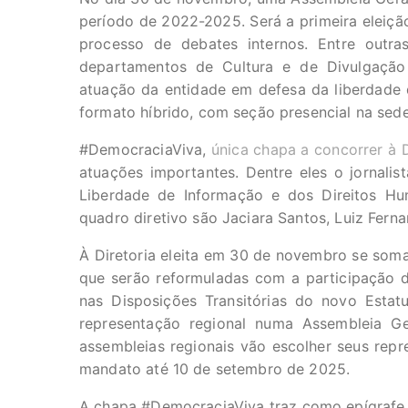
período de 2022-2025. Será a primeira eleiçã
processo de debates internos. Entre outra
departamentos de Cultura e de Divulgação e
atuação da entidade em defesa da liberdade
formato híbrido, com seção presencial na sede
#DemocraciaViva,
única chapa a concorrer à D
atuações importantes. Dentre eles o jornalist
Liberdade de Informação e dos Direitos H
quadro diretivo são Jaciara Santos, Luiz Fern
À Diretoria eleita em 30 de novembro se soma
que serão reformuladas com a participação dir
nas Disposições Transitórias do novo Esta
representação regional numa Assembleia Ge
assembleias regionais vão escolher seus repre
mandato até 10 de setembro de 2025.
A chapa #DemocraciaViva traz como epígrafe um