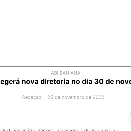
ABI BAHIANA
legerá nova diretoria no dia 30 de no
AUTOR(A):
DATA:
Redação
25 de novembro de 2022
P
xtraordinária eleitoral vai eleger a diretoria para o