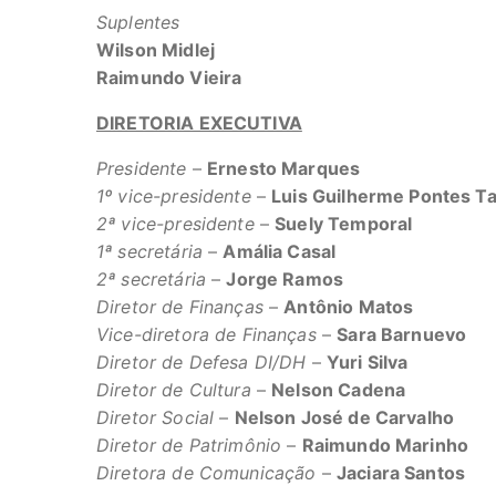
Suplentes
Wilson Midlej
Raimundo Vieira
DIRETORIA EXECUTIVA
Presidente
–
Ernesto Marques
1º vice-presidente
–
Luis Guilherme Pontes T
2ª vice-presidente
–
Suely Temporal
1ª secretária
–
Amália Casal
2ª secretária
–
Jorge Ramos
Diretor de Finanças
–
Antônio Matos
Vice-diretora de Finanças
–
Sara Barnuevo
Diretor de Defesa DI/DH
–
Yuri Silva
Diretor de Cultura
–
Nelson Cadena
Diretor Social
–
Nelson José de Carvalho
Diretor de Patrimônio
–
Raimundo Marinho
Diretora de Comunicação
–
Jaciara Santos