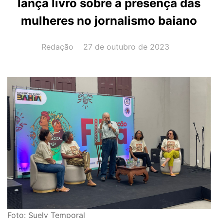
lança livro sobre a presença das
mulheres no jornalismo baiano
AUTOR(A):
DATA:
Redação
27 de outubro de 2023
Foto: Suely Temporal