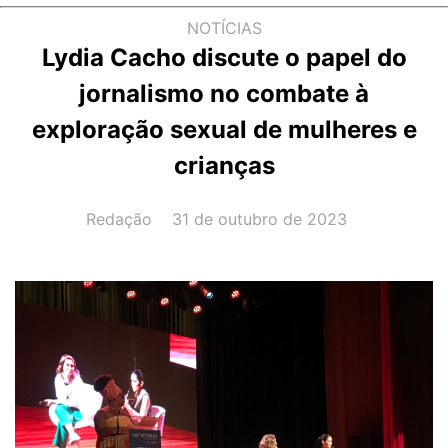
NOTÍCIAS
Lydia Cacho discute o papel do
jornalismo no combate à
exploração sexual de mulheres e
crianças
AUTOR(A):
DATA:
Redação
31 de outubro de 2023