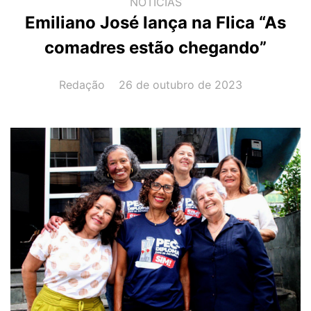
NOTÍCIAS
Emiliano José lança na Flica “As
comadres estão chegando”
AUTOR(A):
DATA:
Redação
26 de outubro de 2023