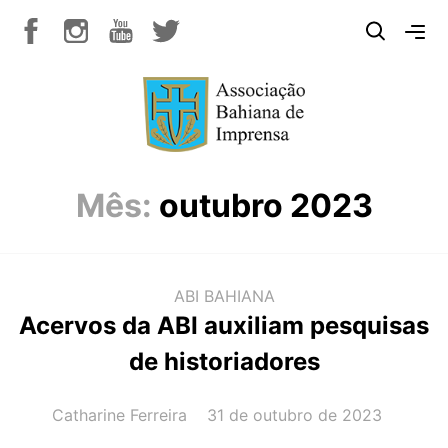
Mês:
outubro 2023
ABI BAHIANA
Acervos da ABI auxiliam pesquisas
de historiadores
AUTOR(A):
DATA:
Catharine Ferreira
31 de outubro de 2023