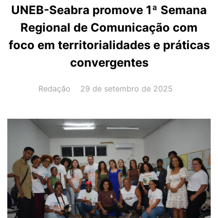
UNEB-Seabra promove 1ª Semana
Regional de Comunicação com
foco em territorialidades e práticas
convergentes
AUTOR(A):
DATA:
Redação
29 de setembro de 2025