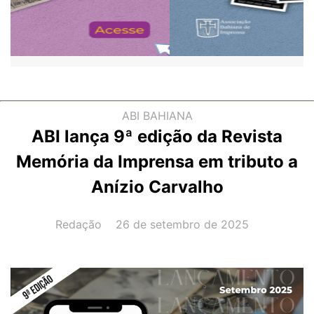
ABI BAHIANA
ABI lança 9ª edição da Revista
Memória da Imprensa em tributo a
Anízio Carvalho
AUTOR(A):
DATA:
Redação
26 de setembro de 2025