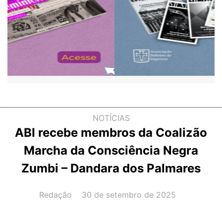
NOTÍCIAS
ABI recebe membros da Coalizão
Marcha da Consciência Negra
Zumbi – Dandara dos Palmares
AUTOR(A):
DATA:
Redação
30 de setembro de 2025