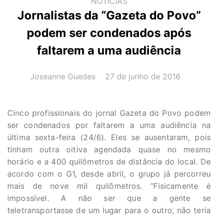
NOTÍCIAS
Jornalistas da “Gazeta do Povo”
podem ser condenados após
faltarem a uma audiência
AUTOR(A):
DATA:
Joseanne Guedes
27 de junho de 2016
Cinco profissionais do jornal Gazeta do Povo podem
ser condenados por faltarem a uma audiência na
última sexta-feira (24/6). Eles se ausentaram, pois
tinham outra oitiva agendada quase no mesmo
horário e a 400 quilômetros de distância do local. De
acordo com o G1, desde abril, o grupo já percorreu
mais de nove mil quilômetros. “Fisicamente é
impossível. A não ser que a gente se
teletransportasse de um lugar para o outro, não teria