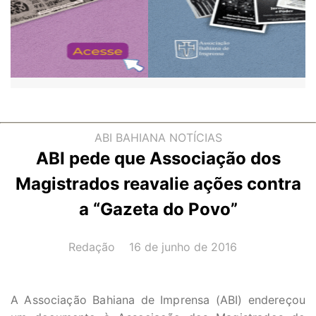
ABI BAHIANA
NOTÍCIAS
ABI pede que Associação dos
Magistrados reavalie ações contra
a “Gazeta do Povo”
AUTOR(A):
DATA:
Redação
16 de junho de 2016
A Associação Bahiana de Imprensa (ABI) endereçou