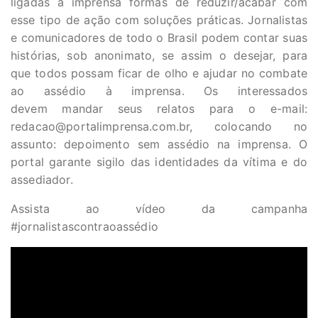
ligadas à imprensa formas de reduzir/acabar com
esse tipo de ação com soluções práticas. Jornalistas
e comunicadores de todo o Brasil podem contar suas
histórias, sob anonimato, se assim o desejar, para
que todos possam ficar de olho e ajudar no combate
ao assédio à imprensa. Os interessados
devem mandar seus relatos para o e-mail:
redacao@portalimprensa.com.br
, colocando no
assunto: depoimento sem assédio na imprensa. O
portal garante sigilo das identidades da vítima e do
assediador.
Assista ao vídeo da campanha
#jornalistascontraoassédio