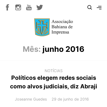
Mês:
junho 2016
NOTÍCIAS
Políticos elegem redes sociais
como alvos judiciais, diz Abraji
AUTOR(A):
DATA:
Joseanne Guedes
29 de junho de 2016