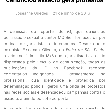
denunciou assédio gera protestos
AUTOR(A):
DATA:
Joseanne Guedes
21 de junho de 2016
A demissão da repórter do iG, que denunciou
por assédio sexual o cantor MC Biel, foi recebida por
críticas de jornalistas e internautas. Desde que o
colunista Fernando Oliveira, da
Folha de São Paulo
,
revelou no último dia 18/6 que a jornalista havia sido
dispensada pelo veículo de comunicação, todas as
publicações do iG no Facebook recebem
comentários indignados. O desligamento da
profissional, cuja identidade é protegida por
determinação policial, gerou uma onda de protestos
nas redes sociais e desencadeou campanhas contra o
assédio, além de boicote ao portal.
A repórter foi assediada durante uma entrevista de