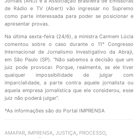
Jornais (ANJ) e a Associação Brasileira de Emissoras
de Rádio e TV (Abert) vão ingressar no Supremo
como parte interessada para poder se posicionar e
apresentar provas.
Na última sexta-feira (24/6), a ministra Carmem Lúcia
comentou sobre o caso durante o 11° Congresso
Internacional de Jornalismo Investigativo da Abraji,
em São Paulo (SP). “Não sabemos a decisão que um
juiz pode provocar. Porque, realmente, se ele tiver
qualquer impossibilidade de julgar com
imparcialidade, a parte contra aquele jornalista ou
aquela empresa jornalística que ele considerou, esse
juiz não poderá julgar”.
*As informações são do Portal IMPRENSA
TAGS
AMAPAR
,
IMPRENSA
,
JUSTIÇA
,
PROCESSO
,