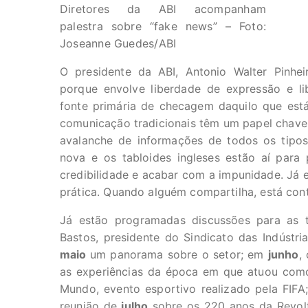
Diretores da ABI acompanham
palestra sobre “fake news” – Foto:
Joseanne Guedes/ABI
O presidente da ABI, Antonio Walter Pinhei
porque envolve liberdade de expressão e li
fonte primária de checagem daquilo que est
comunicação tradicionais têm um papel chav
avalanche de informações de todos os tipos
nova e os tabloides ingleses estão aí para 
credibilidade e acabar com a impunidade. Já e
prática. Quando alguém compartilha, está cont
Já estão programadas discussões para as tr
Bastos, presidente do Sindicato das Indústri
maio
um panorama sobre o setor; em
junho
,
as experiências da época em que atuou com
Mundo, evento esportivo realizado pela FIFA; 
reunião de
julho
sobre os 220 anos da Revol