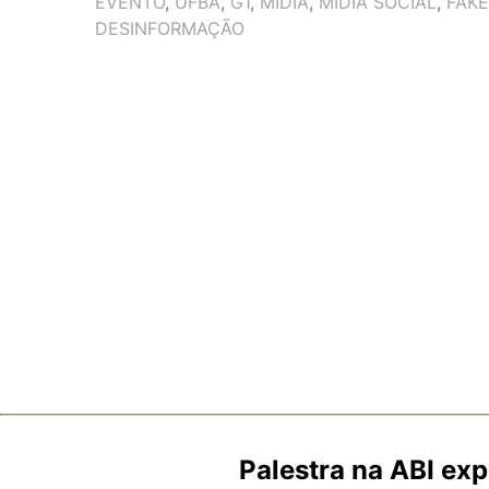
EVENTO
,
UFBA
,
G1
,
MÍDIA
,
MÍDIA SOCIAL
,
FAK
DESINFORMAÇÃO
Palestra na ABI ex