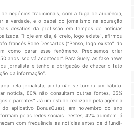
de negócios tradicionais, com a fuga de audiência,
r a verdade, e o papel do jornalismo na apuração
ipais desafios da profissão em tempos de notícias
alizada. “Hoje em dia, é ‘creio, logo existe’”, afirmou
ósofo francês René Descartes (“Penso, logo existo”, do
 tem como parar esse fenômeno. Precisamos criar
0 anos isso vá acontecer”. Para Suely, as fake news
Sou jornalista e tenho a obrigação de checar o fato
ação da informação”.
a pela jornalista, ainda não se tornou um hábito.
ar notícia, 80% não consultam outras fontes, 65%
s e parentes”. Já um estudo realizado pela agência
o do aplicativo BonusQuest, em novembro do ano
nformam pelas redes sociais. Destes, 42% admitem já
hecam com frequência as notícias antes de difundi-