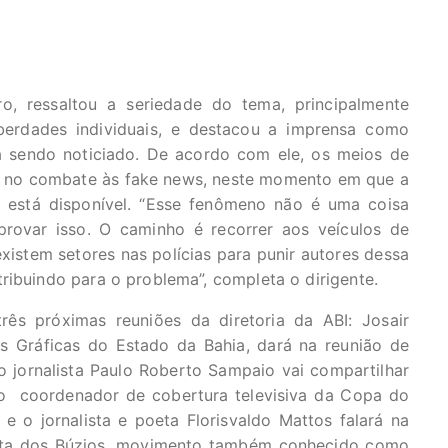
ro, ressaltou a seriedade do tema, principalmente
berdades individuais, e destacou a imprensa como
á sendo noticiado. De acordo com ele, os meios de
e no combate às fake news, neste momento em que a
 está disponível. “Esse fenômeno não é uma coisa
provar isso. O caminho é recorrer aos veículos de
xistem setores nas polícias para punir autores dessa
ribuindo para o problema”, completa o dirigente.
ês próximas reuniões da diretoria da ABI: Josair
as Gráficas do Estado da Bahia, dará na reunião de
 o jornalista Paulo Roberto Sampaio vai compartilhar
o coordenador de cobertura televisiva da Copa do
e o jornalista e poeta Florisvaldo Mattos falará na
ta dos Búzios, movimento também conhecido como