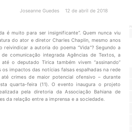
AUTOR(A):
DATA:
Joseanne Guedes
12 de abril de 2018
P
 é muito para ser insignificante”. Quem nunca viu
atura do ator e diretor Charles Chaplin, mesmo anos
co reivindicar a autoria do poema “Vida”? Segundo a
a de comunicação integrada Agências de Textos, a
e até o deputado Tirica também vivem “assinando”
os impactos das notícias falsas espalhadas na rede
 até crimes de maior potencial ofensivo – durante
ta quarta-feira (11). O evento inaugura o projeto
ealizada pela diretoria da Associação Bahiana de
tes da relação entre a imprensa e a sociedade.