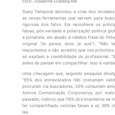
Foto: Joseanne Guedes/ABI
Suely Temporal abordou a crise dos modelos 
as novas ferramentas que servem para busca
rigorosa dos fatos. Ela reconhece os princ
falsas, pós-verdade e polarização política glob
a jornalista, em alusão à célebre frase do fil
original “Je pense, donc je suis”). “Não
mecanismos e não acredito que nos próximos 5
só expõem a credibilidade do profissional. “
antes de pensar em compartilhar. Isso é valid
Uma checagem que, segundo pesquisa divulgad
“95% dos entrevistados não costumam valid
procuram via buscadores, 20% consultam amigo
Advice Comunicação Corporativa, por mei
passado, indicou que 78% dos brasileiros se i
ter compartilhado notícias falsas e só 39% c
las.