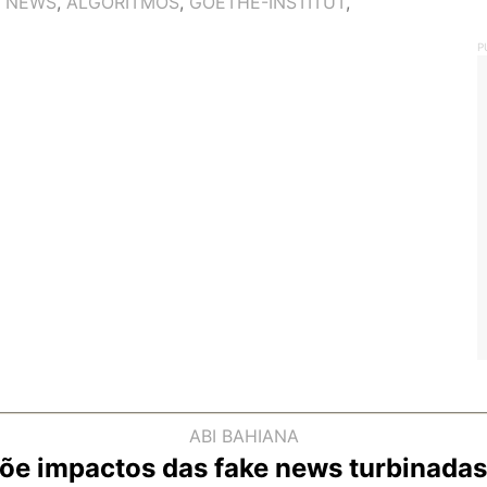
E NEWS
,
ALGORITMOS
,
GOETHE-INSTITUT
,
P
ABI BAHIANA
põe impactos das fake news turbinadas 