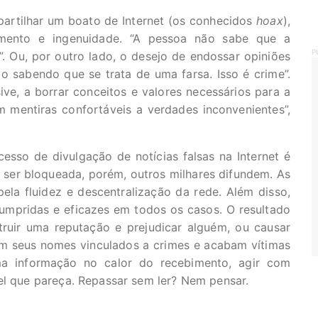
artilhar um boato de Internet (os conhecidos
hoax
),
imento e ingenuidade. “A pessoa não sabe que a
P
. Ou, por outro lado, o desejo de endossar opiniões
 sabendo que se trata de uma farsa. Isso é crime”.
ve, a borrar conceitos e valores necessários para a
 mentiras confortáveis a verdades inconvenientes”,
sso de divulgação de notícias falsas na Internet é
 ser bloqueada, porém, outros milhares difundem. As
ela fluidez e descentralização da rede. Além disso,
umpridas e eficazes em todos os casos. O resultado
ruir uma reputação e prejudicar alguém, ou causar
m seus nomes vinculados a crimes e acabam vítimas
ma informação no calor do recebimento, agir com
el que pareça. Repassar sem ler? Nem pensar.