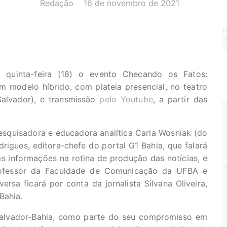
AUTOR(A):
DATA:
Redação
16 de novembro de 2021
P
a quinta-feira (18) o evento Checando os Fatos:
 modelo híbrido, com plateia presencial, no teatro
Salvador), e transmissão
pelo Youtube
, a partir das
esquisadora e educadora analítica Carla Wosniak (do
drigues, editora-chefe do portal G1 Bahia, que falará
 informações na rotina de produção das notícias, e
ofessor da Faculdade de Comunicação da UFBA e
rsa ficará por conta da jornalista Silvana Oliveira,
Bahia.
Salvador-Bahia, como parte do seu compromisso em