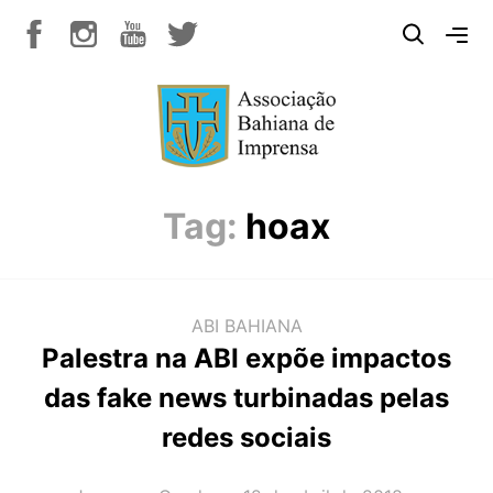
Tag:
hoax
ABI BAHIANA
Palestra na ABI expõe impactos
das fake news turbinadas pelas
redes sociais
AUTOR(A):
DATA: