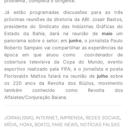
problema”, completa o dirigente.
Já estão programadas discussões para as três
próximas reuniões da diretoria da ABI: Josair Bastos,
presidente do Sindicato das Indústrias Gráficas do
Estado da Bahia, dará na reunião de
maio
um
panorama sobre o setor; em
junho
, o jornalista Paulo
Roberto Sampaio vai compartilhar as experiências da
época em que atuou como coordenador de
cobertura televisiva da Copa do Mundo, evento
esportivo realizado pela FIFA; e o jornalista e poeta
Florisvaldo Mattos falará na reunião de
julho
sobre
os 220 anos da Revolta dos Búzios, movimento
também conhecido como Revolta dos
Alfaiates/Conjuração Baiana.
TAGS
JORNALISMO
,
INTERNET
,
IMPRENSA
,
REDES SOCIAIS
,
MÍDIA
,
HOAX
,
BOATO
,
FAKE NEWS
,
NOTÍCIAS FALSAS