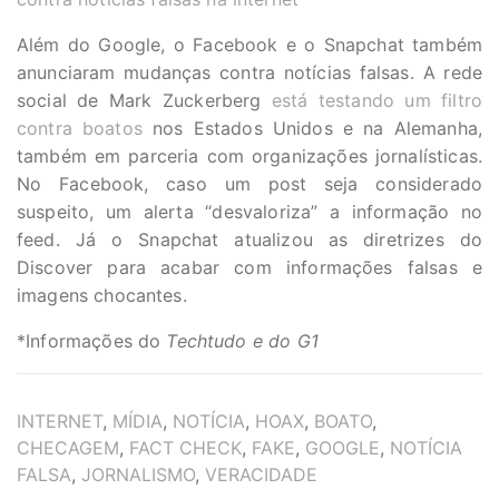
Além do Google, o
Facebook
e o
Snapchat
também
anunciaram mudanças contra notícias falsas. A rede
social de
Mark Zuckerberg
está testando um filtro
contra boatos
nos Estados Unidos e na Alemanha,
também em parceria com organizações jornalísticas.
No Facebook, caso um post seja considerado
suspeito, um alerta “desvaloriza” a informação no
feed. Já o Snapchat atualizou as diretrizes do
Discover para acabar com informações falsas e
imagens chocantes.
*Informações do
Techtudo e do G1
TAGS
INTERNET
,
MÍDIA
,
NOTÍCIA
,
HOAX
,
BOATO
,
CHECAGEM
,
FACT CHECK
,
FAKE
,
GOOGLE
,
NOTÍCIA
FALSA
,
JORNALISMO
,
VERACIDADE