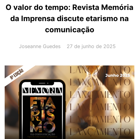
O valor do tempo: Revista Memória
da Imprensa discute etarismo na
comunicação
AUTOR(A):
DATA:
Joseanne Guedes
27 de junho de 2025