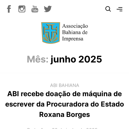
Mês:
junho 2025
ABI BAHIANA
ABI recebe doação de máquina de
escrever da Procuradora do Estado
Roxana Borges
AUTOR(A):
DATA: