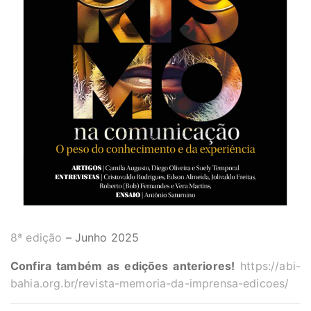
8ª edição
– Junho 2025
Confira também as edições anteriores!
https://abi-
bahia.org.br/revista-memoria-da-imprensa-edicoes/