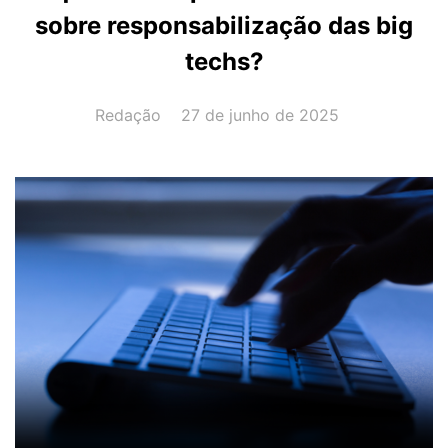
sobre responsabilização das big
techs?
AUTOR(A):
DATA:
Redação
27 de junho de 2025