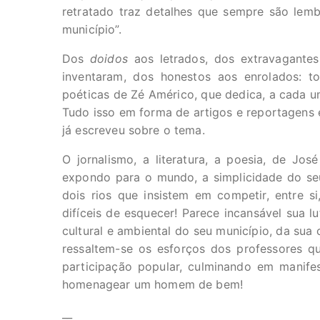
retratado traz detalhes que sempre são lemb
município”.
Dos
doidos
aos letrados, dos extravagante
inventaram, dos honestos aos enrolados: to
poéticas de Zé Américo, que dedica, a cada um
Tudo isso em forma de artigos e reportagens e
já escreveu sobre o tema.
O jornalismo, a literatura, a poesia, de Jos
expondo para o mundo, a simplicidade do se
dois rios que insistem em competir, entre s
difíceis de esquecer! Parece incansável sua l
cultural e ambiental do seu município, da sua 
ressaltem-se os esforços dos professores q
participação popular, culminando em manife
homenagear um homem de bem!
__