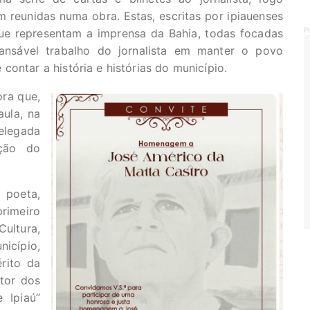
 reunidas numa obra. Estas, escritas por ipiauenses
P
ue representam a imprensa da Bahia, todas focadas
ansável trabalho do jornalista em manter o povo
ontar a história e histórias do município.
ora que,
aula, na
elegada
ação do
 poeta,
rimeiro
ultura,
icípio,
rito da
tor dos
 Ipiaú”