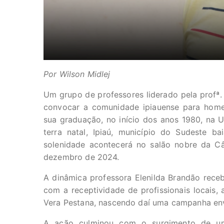
Por
Wilson Midlej
Um grupo de professores liderado pela profª. 
convocar a comunidade ipiauense para homen
sua graduação, no início dos anos 1980, na Un
terra natal, Ipiaú, município do Sudeste b
solenidade acontecerá no salão nobre da Câ
dezembro de 2024.
A dinâmica professora Elenilda Brandão rece
com a receptividade de profissionais locais,
Vera Pestana, nascendo daí uma campanha en
A ação culminou com o surgimento de uma 