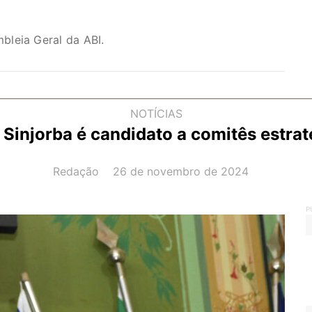
bleia Geral da ABI.
NOTÍCIAS
 Sinjorba é candidato a comitês estra
AUTOR(A):
DATA:
Redação
26 de novembro de 2024
P