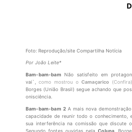
D
Foto: Reprodução/site Compartilha Notícia
Por João Leite*
Bam-bam-bam
Não satisfeito em protagoni
vai`,
como mostrou o
Camaçarico
(Confira
Borges (União Brasil) segue achando que pos
onisciência.
Bam-bam-bam 2
A mais nova demonstração d
capacidade de reunir todo o conhecimento, e
sua interferência na comissão que discute
Segundo fontes ouvidas pela
Coluna
, Borg