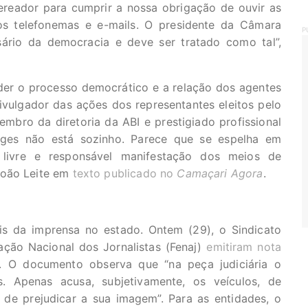
ereador para cumprir a nossa obrigação de ouvir as
os telefonemas e e-mails. O presidente da Câmara
P
ário da democracia e deve ser tratado como tal”,
der o processo democrático e a relação dos agentes
vulgador das ações dos representantes eleitos pelo
membro da diretoria da ABI e prestigiado profissional
orges não está sozinho. Parece que se espelha em
livre e responsável manifestação dos meios de
João Leite em
texto publicado no
Camaçari Agora
.
is da imprensa no estado. Ontem (29), o Sindicato
ração Nacional dos Jornalistas (Fenaj)
emitiram nota
r. O documento observa que “na peça judiciária o
. Apenas acusa, subjetivamente, os veículos, de
 de prejudicar a sua imagem”. Para as entidades, o