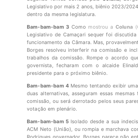
Legislativo por mais 2 anos, biênio 2023/2024
dentro da mesma legislatura.
Bam-bam-bam 3
Como
mostrou a
Coluna
(
Legislativo de Camaçari sequer foi discutid
funcionamento da Câmara. Mas, provavelmente
Borges resolveu interferir na comissão e in
trabalhos da comissão. Rompe o acordo que 
governista, fecharam com o alcaide Elinal
presidente para o próximo biênio.
Bam-bam-bam 4
Mesmo tentando exibir uma
duas alternativas, asseguram essas mesmas
comissão, ou será derrotado pelos seus par
votação em plenário.
Bam-bam-bam 5
Isolado desde a sua indeci
ACM Neto (União), ou rompia e marchava com
Rodrigues governador, Borges parece não en