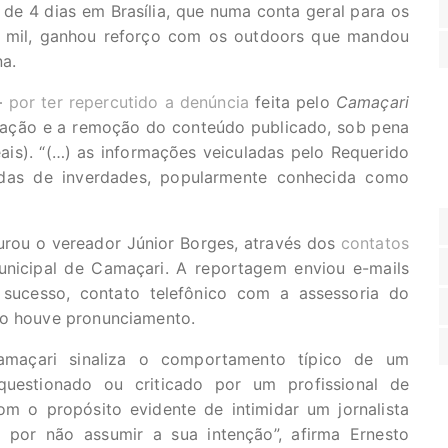
de 4 dias em Brasília, que numa conta geral para os
0 mil, ganhou reforço com os outdoors que mandou
na.
–
por ter repercutido a denúncia
feita pelo
Camaçari
ização e a remoção do conteúdo publicado, sob pena
eais). “(…) as informações veiculadas pelo Requerido
das de inverdades, popularmente conhecida como
urou o vereador Júnior Borges, através dos
contatos
nicipal de Camaçari. A reportagem enviou e-mails
sucesso, contato telefônico com a assessoria do
ão houve pronunciamento.
amaçari sinaliza o comportamento típico de um
 questionado ou criticado por um profissional de
om o propósito evidente de intimidar um jornalista
, por não assumir a sua intenção”, afirma Ernesto