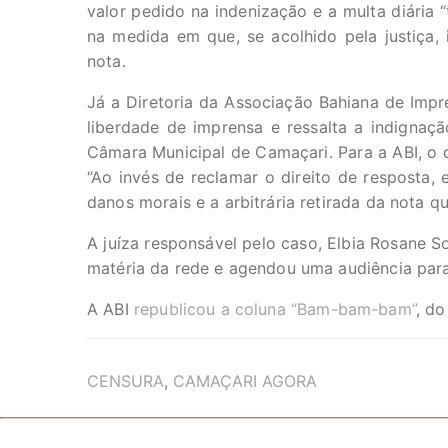
valor pedido na indenização e a multa diária “t
na medida em que, se acolhido pela justiça, i
nota.
Já a Diretoria da Associação Bahiana de Imp
liberdade de imprensa e ressalta a indigna
Câmara Municipal de Camaçari. Para a ABI, o q
“Ao invés de reclamar o direito de resposta,
danos morais e a arbitrária retirada da nota q
A juíza responsável pelo caso, Elbia Rosane S
matéria da rede e agendou uma audiência para
A ABI
republicou a coluna “Bam-bam-bam”
, d
TAGS
CENSURA
,
CAMAÇARI AGORA