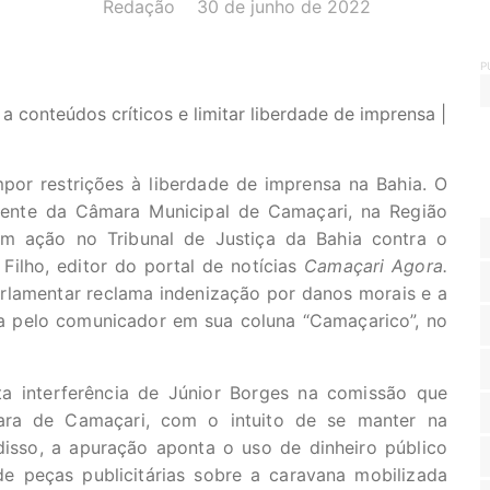
AUTOR(A):
DATA:
Redação
30 de junho de 2022
P
s a conteúdos críticos e limitar liberdade de imprensa |
mpor restrições à liberdade de imprensa na Bahia. O
idente da Câmara Municipal de Camaçari, na Região
om ação no Tribunal de Justiça da Bahia contra o
e Filho, editor do portal de notícias
Camaçari Agora.
arlamentar reclama indenização por danos morais e a
da pelo comunicador em sua coluna “Camaçarico”, no
a interferência de Júnior Borges na comissão que
ara de Camaçari, com o intuito de se manter na
isso, a apuração aponta o uso de dinheiro público
e peças publicitárias sobre a caravana mobilizada