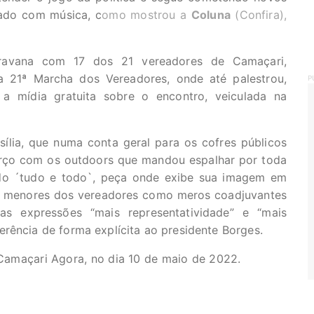
jado com música, c
omo mostrou a
Coluna
(Confira),
ravana com 17 dos 21 vereadores de Camaçari,
a 21ª Marcha dos Vereadores, onde até palestrou,
P
 mídia gratuita sobre o encontro, veiculada na
ília, que numa conta geral para os cofres públicos
orço com os outdoors que mandou espalhar por toda
 do ´tudo e todo`, peça onde exibe sua imagem em
s menores dos vereadores como meros coadjuvantes
s expressões “mais representatividade” e “mais
rência de forma explícita ao presidente Borges.
 Camaçari Agora, no dia 10 de maio de 2022.