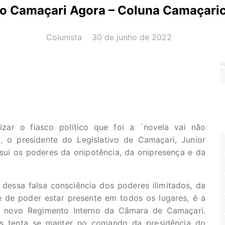
o Camaçari Agora – Coluna Camaçari
AUTOR(A):
DATA:
Colunista
30 de junho de 2022
P
zar o fiasco político que foi a ´novela vai não
),
o presidente do Legislativo de Camaçari, Junior
sui os poderes da onipotência, da onipresença e da
essa falsa consciência dos poderes ilimitados, da
 de poder estar presente em todos os lugares, é a
 o novo Regimento Interno da Câmara de Camaçari.
es tenta se manter no comando da presidência do