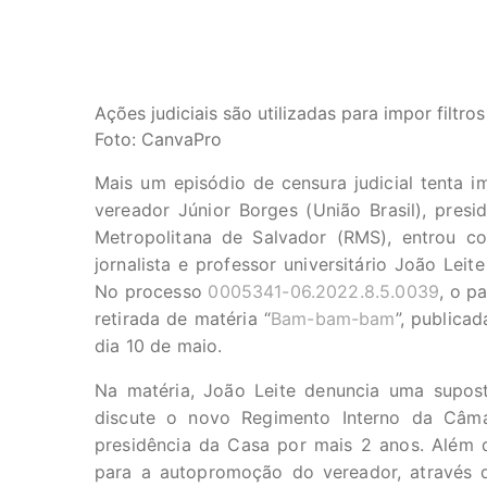
Ações judiciais são utilizadas para impor filtro
Foto: CanvaPro
Mais um episódio de censura judicial tenta i
vereador Júnior Borges (União Brasil), pres
Metropolitana de Salvador (RMS), entrou c
jornalista e professor universitário João Leit
No processo
0005341-06.2022.8.5.0039
, o p
retirada de matéria “
Bam-bam-bam
”, publica
dia 10 de maio.
Na matéria, João Leite denuncia uma supost
discute o novo Regimento Interno da Câm
presidência da Casa por mais 2 anos. Além d
para a autopromoção do vereador, através d