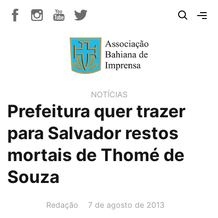
NOTÍCIAS
Prefeitura quer trazer
para Salvador restos
mortais de Thomé de
Souza
AUTOR(A):
DATA:
Redação
7 de agosto de 2013