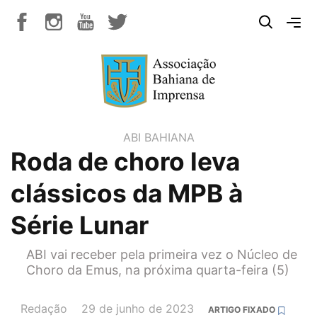
ABI BAHIANA
Roda de choro leva
clássicos da MPB à
Série Lunar
ABI vai receber pela primeira vez o Núcleo de
Choro da Emus, na próxima quarta-feira (5)
AUTOR(A):
DATA:
Redação
29 de junho de 2023
ARTIGO FIXADO