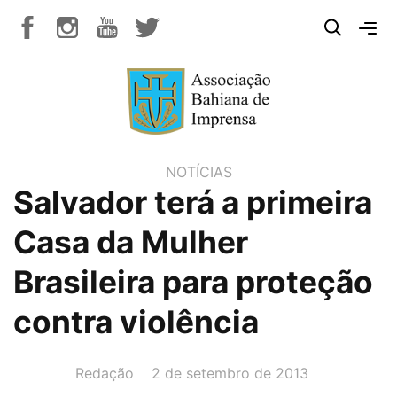
NOTÍCIAS
Salvador terá a primeira
Casa da Mulher
Brasileira para proteção
contra violência
AUTOR(A):
DATA:
Redação
2 de setembro de 2013