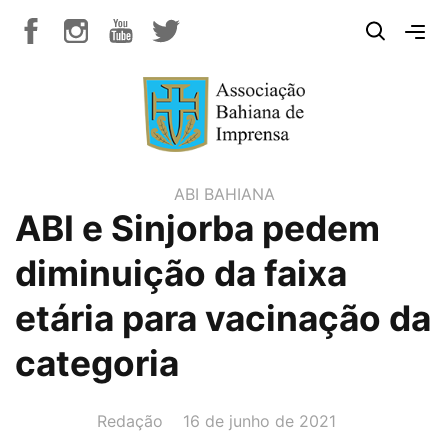
ABI BAHIANA
ABI e Sinjorba pedem
diminuição da faixa
etária para vacinação da
categoria
AUTOR(A):
DATA:
Redação
16 de junho de 2021