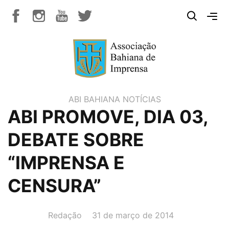
ABI BAHIANA
NOTÍCIAS
ABI PROMOVE, DIA 03,
DEBATE SOBRE
“IMPRENSA E
CENSURA”
AUTOR(A):
DATA:
Redação
31 de março de 2014