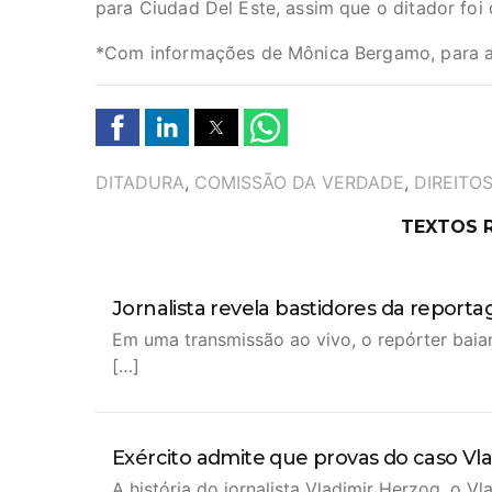
para Ciudad Del Este, assim que o ditador foi
*Com informações de Mônica Bergamo, para 
TAGS
DITADURA
,
COMISSÃO DA VERDADE
,
DIREITO
TEXTOS 
Jornalista revela bastidores da repor
Em uma transmissão ao vivo, o repórter baia
[…]
Exército admite que provas do caso Vl
A história do jornalista Vladimir Herzog, o 