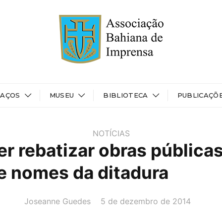
PAÇOS
MUSEU
BIBLIOTECA
PUBLICAÇÕ
NOTÍCIAS
r rebatizar obras pública
e nomes da ditadura
AUTOR(A):
DATA:
Joseanne Guedes
5 de dezembro de 2014