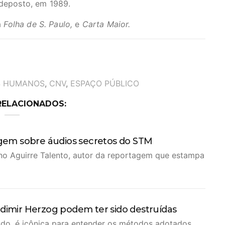
 deposto, em 1989.
a
Folha de S. Paulo,
e
Carta Maior.
S HUMANOS
,
CNV
,
ESPAÇO PÚBLICO
RELACIONADOS:
tagem sobre áudios secretos do STM
no Aguirre Talento, autor da reportagem que estampa
adimir Herzog podem ter sido destruídas
Vlado, é icônica para entender os métodos adotados