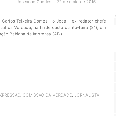
AUTOR(A):
DATA:
Joseanne Guedes
22 de maio de 2015
P
Carlos Teixeira Gomes – o Joca -, ex-redator-chefe
al da Verdade, na tarde desta quinta-feira (21), em
ação Bahiana de Imprensa (ABI).
EXPRESSÃO
,
COMISSÃO DA VERDADE
,
JORNALISTA