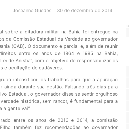
AUTOR(A):
DATA:
Joseanne Guedes
30 de dezembro de 2014
P
l sobre a ditadura militar na Bahia foi entregue na
os da Comissão Estadual da Verdade ao governador
ahia (CAB). O documento é parcial e, além de reunir
direitos entre os anos de 1964 e 1985 na Bahia,
i de Anistia”, com o objetivo de responsabilizar os
as e ocultação de cadáveres.
upo intensificou os trabalhos para que a apuração
ainda durante sua gestão. Faltando três dias para
vo Estadual, o governador disse se sentir orgulhoso
a verdade histórica, sem rancor, é fundamental para a
 a gente vai”.
borado entre os anos de 2013 e 2014, a comissão
o Filho também fez recomendações ao governador