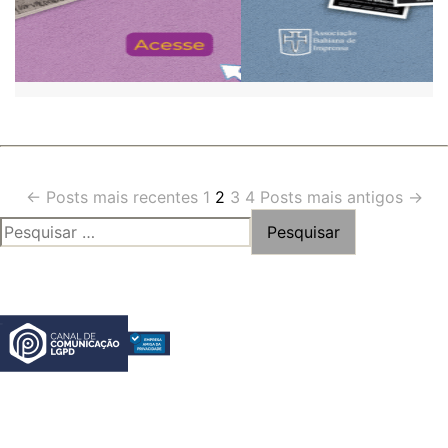
Paginação
←
Posts
mais recentes
1
2
3
4
Posts
mais antigos
→
PESQUISAR
de
POR:
posts