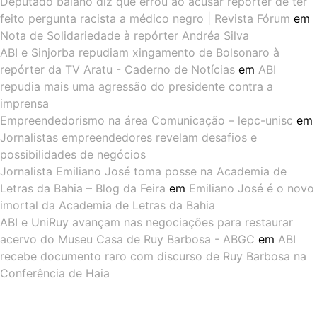
Deputado baiano diz que errou ao acusar repórter de ter
feito pergunta racista a médico negro | Revista Fórum
em
Nota de Solidariedade à repórter Andréa Silva
ABI e Sinjorba repudiam xingamento de Bolsonaro à
repórter da TV Aratu - Caderno de Notícias
em
ABI
repudia mais uma agressão do presidente contra a
imprensa
Empreendedorismo na área Comunicação – lepc-unisc
em
Jornalistas empreendedores revelam desafios e
possibilidades de negócios
Jornalista Emiliano José toma posse na Academia de
Letras da Bahia – Blog da Feira
em
Emiliano José é o novo
imortal da Academia de Letras da Bahia
ABI e UniRuy avançam nas negociações para restaurar
acervo do Museu Casa de Ruy Barbosa - ABGC
em
ABI
recebe documento raro com discurso de Ruy Barbosa na
Conferência de Haia