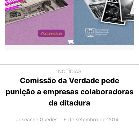
NOTÍCIAS
Comissão da Verdade pede
punição a empresas colaboradoras
da ditadura
AUTOR(A):
DATA:
Joseanne Guedes
9 de setembro de 2014