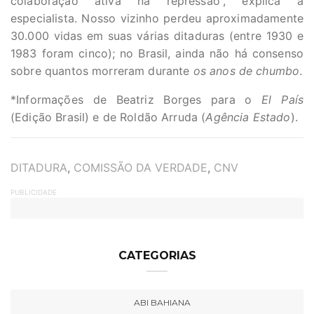
colaboração ativa na repressão”, explica a
especialista. Nosso vizinho perdeu aproximadamente
30.000 vidas em suas várias ditaduras (entre 1930 e
1983 foram cinco); no Brasil, ainda não há consenso
sobre quantos morreram durante
os
anos de chumbo
.
*Informações de Beatriz Borges para o
El País
(Edição Brasil) e de Roldão Arruda (
Agência Estado
).
TAGS
DITADURA
,
COMISSÃO DA VERDADE
,
CNV
PUBLICIDADE
CATEGORIAS
ABI BAHIANA