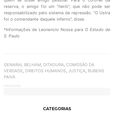
quem se disse amigo pessoal. Para o coronel da
reserva, o amigo foi um “herói”, que não pode ser
responsabilizado pelo sistema de repressão. “O Ustra
foi o comandante daquele inferno”, disse.
*Informações de Leonencio Nossa para
O Estado de
S. Paulo
TAGS
GENARAL BELHAM
,
DITADURA
,
COMISSÃO DA
VERDADE
,
DIREITOS HUMANOS
,
JUSTIÇA
,
RUBENS
PAIVA
PUBLICIDADE
CATEGORIAS