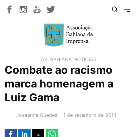
ABI BAHIANA
NOTÍCIAS
Combate ao racismo
marca homenagem a
Luiz Gama
AUTOR(A):
DATA:
Joseanne Guedes
1 de setembro de 2014