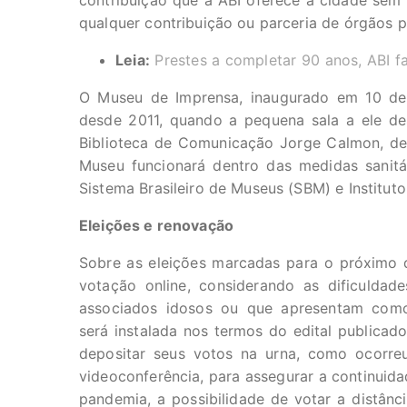
contribuição que a ABI oferece à cidade sem
qualquer contribuição ou parceria de órgãos pú
Leia:
Prestes a completar 90 anos, ABI fa
O Museu de Imprensa, inaugurado em 10 de
desde 2011, quando a pequena sala a ele des
Biblioteca de Comunicação Jorge Calmon, de
Museu funcionará dentro das medidas sanitá
Sistema Brasileiro de Museus (SBM) e Instituto
Eleições e renovação
Sobre as eleições marcadas para o próximo dia
votação online, considerando as dificulda
associados idosos ou que apresentam comor
será instalada nos termos do edital publicad
depositar seus votos na urna, como ocorreu 
videoconferência, para assegurar a continuida
pandemia, a possibilidade de votar a distânc