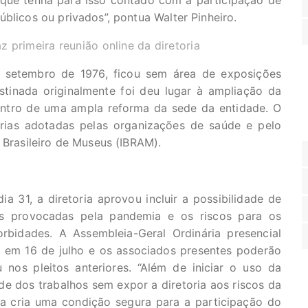
 que tenha para isso contado com a participação de
blicos ou privados”, pontua Walter Pinheiro.
z primeira reunião online da diretoria
 setembro de 1976, ficou sem área de exposições
tinada originalmente foi deu lugar à ampliação da
ntro de uma ampla reforma da sede da entidade. O
rias adotadas pelas organizações de saúde e pelo
 Brasileiro de Museus (IBRAM).
 31, a diretoria aprovou incluir a possibilidade de
des provocadas pela pandemia e os riscos para os
bidades. A Assembleia-Geral Ordinária presencial
o em 16 de julho e os associados presentes poderão
nos pleitos anteriores. “Além de iniciar o uso da
de dos trabalhos sem expor a diretoria aos riscos da
ia cria uma condição segura para a participação do