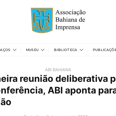
PAÇOS
MUSEU
BIBLIOTECA
PUBLICAÇÕ
ABI BAHIANA
eira reunião deliberativa 
nferência, ABI aponta par
ção
AUTOR(A):
DATA: