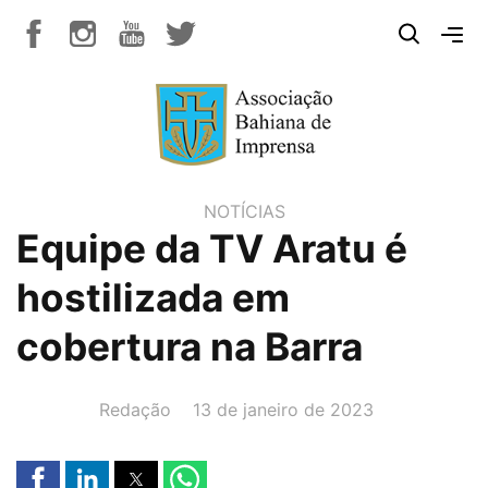
NOTÍCIAS
Equipe da TV Aratu é
hostilizada em
cobertura na Barra
AUTOR(A):
DATA:
Redação
13 de janeiro de 2023