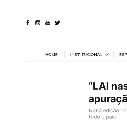
HOME
INSTITUCIONAL
ES
“LAI na
apuraçã
Nona edição do 
todo o país