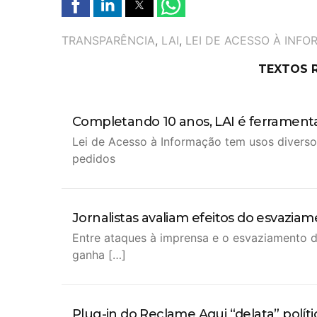
TAGS
TRANSPARÊNCIA
,
LAI
,
LEI DE ACESSO À INF
TEXTOS 
Completando 10 anos, LAI é ferramenta 
Lei de Acesso à Informação tem usos diverso
pedidos
Jornalistas avaliam efeitos do esvazi
Entre ataques à imprensa e o esvaziamento 
ganha […]
Plug-in do Reclame Aqui “delata” políti