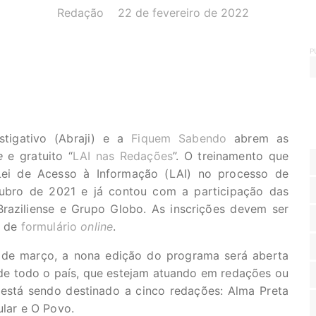
AUTOR(A):
DATA:
Redação
22 de fevereiro de 2022
P
stigativo (Abraji) e a
Fiquem Sabendo
abrem as
e
e gratuito “
LAI nas Redações
”. O treinamento que
 Lei de Acesso à Informação (LAI) no processo de
tubro de 2021 e já contou com a participação das
raziliense e Grupo Globo. As inscrições devem ser
o de
formulário
online
.
 de março, a nona edição do programa será aberta
 de todo o país, que estejam atuando em redações ou
 está sendo destinado a cinco redações: Alma Preta
ular e O Povo.