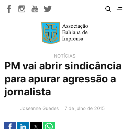
NOTÍCIAS
PM vai abrir sindicância
para apurar agressão a
jornalista
AUTOR(A):
DATA:
Joseanne Guedes
7 de julho de 2015