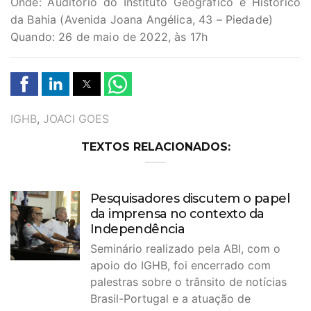
Onde: Auditório do Instituto Geográfico e Histórico
da Bahia (Avenida Joana Angélica, 43 – Piedade)
Quando: 26 de maio de 2022, às 17h
TAGS
IGHB
,
JOACI GOES
TEXTOS RELACIONADOS:
Pesquisadores discutem o papel
da imprensa no contexto da
Independência
Seminário realizado pela ABI, com o
apoio do IGHB, foi encerrado com
palestras sobre o trânsito de notícias
Brasil-Portugal e a atuação de