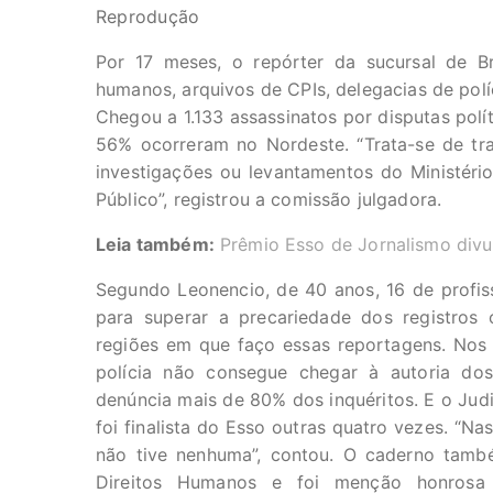
Reprodução
Por 17 meses, o repórter da sucursal de Br
humanos, arquivos de CPIs, delegacias de polí
Chegou a 1.133 assassinatos por disputas polí
56% ocorreram no Nordeste. “Trata-se de tra
investigações ou levantamentos do Ministério
Público”, registrou a comissão julgadora.
Leia também:
Prêmio Esso de Jornalismo div
Segundo Leonencio, de 40 anos, 16 de profis
para superar a precariedade dos registros 
regiões em que faço essas reportagens. Nos 
polícia não consegue chegar à autoria dos
denúncia mais de 80% dos inquéritos. E o Judi
foi finalista do Esso outras quatro vezes. “Na
não tive nenhuma”, contou. O caderno tamb
Direitos Humanos e foi menção honrosa