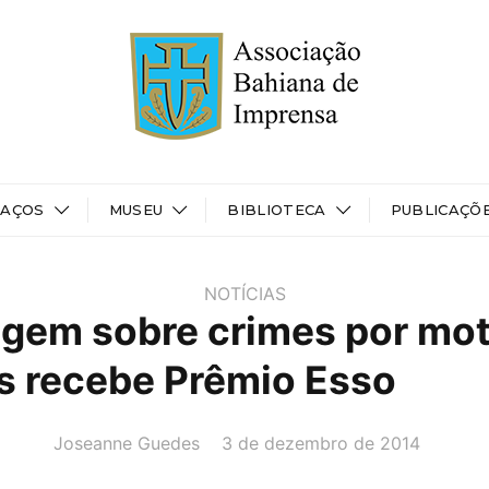
PAÇOS
MUSEU
BIBLIOTECA
PUBLICAÇÕ
NOTÍCIAS
gem sobre crimes por mot
os recebe Prêmio Esso
AUTOR(A):
DATA:
Joseanne Guedes
3 de dezembro de 2014