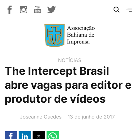
NOTÍCIAS
The Intercept Brasil
abre vagas para editor e
produtor de vídeos
AUTOR(A):
DATA:
Joseanne Guedes
13 de junho de 2017