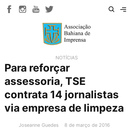
NOTÍCIAS
Para reforçar
assessoria, TSE
contrata 14 jornalistas
via empresa de limpeza
AUTOR(A):
DATA:
Joseanne Guedes
8 de março de 2016