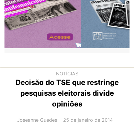
NOTÍCIAS
Decisão do TSE que restringe
pesquisas eleitorais divide
opiniões
AUTOR(A):
DATA:
Joseanne Guedes
25 de janeiro de 2014