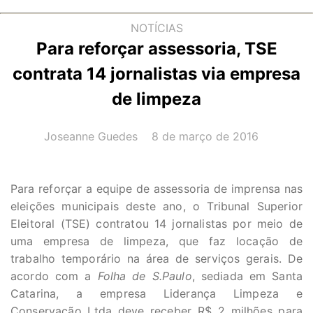
NOTÍCIAS
Para reforçar assessoria, TSE
contrata 14 jornalistas via empresa
de limpeza
AUTOR(A):
DATA:
Joseanne Guedes
8 de março de 2016
Para reforçar a equipe de assessoria de imprensa nas
eleições municipais deste ano, o Tribunal Superior
Eleitoral (TSE) contratou 14 jornalistas por meio de
uma empresa de limpeza, que faz locação de
trabalho temporário na área de serviços gerais. De
acordo com a
Folha de S.Paulo
, sediada em Santa
Catarina, a empresa Liderança Limpeza e
Conservação Ltda deve receber R$ 2 milhões para