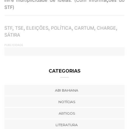
livre multiplicidade de ideias. (Com informações do
STF)
TAGS
STF
,
TSE
,
ELEIÇÕES
,
POLÍTICA
,
CARTUM
,
CHARGE
,
SÁTIRA
PUBLICIDADE
CATEGORIAS
ABI BAHIANA
NOTÍCIAS
ARTIGOS
LITERATURA