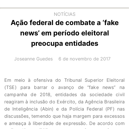
NOTÍCIAS
Ação federal de combate a ‘fake
news’ em período eleitoral
preocupa entidades
AUTOR(A):
DATA:
Joseanne Guedes
6 de novembro de 2017
Em meio à ofensiva do Tribunal Superior Eleitoral
(TSE) para barrar o avanço de “fake news” na
campanha de 2018, entidades da sociedade civil
reagiram à inclusão do Exército, da Agência Brasileira
de Inteligência (Abin) e da Polícia Federal (PF) nas
discussões, temendo que haja margem para excessos
e ameaça à liberdade de expressão. De acordo com