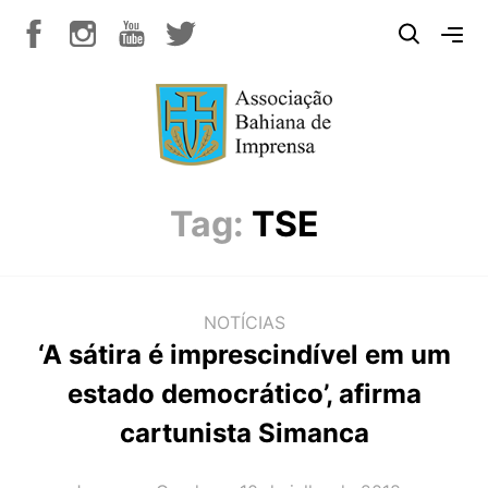
Tag:
TSE
NOTÍCIAS
‘A sátira é imprescindível em um
estado democrático’, afirma
cartunista Simanca
AUTOR(A):
DATA: