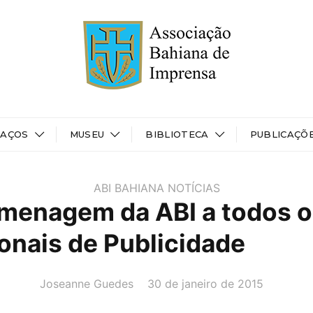
PAÇOS
MUSEU
BIBLIOTECA
PUBLICAÇÕ
ABI BAHIANA
NOTÍCIAS
menagem da ABI a todos o
ionais de Publicidade
AUTOR(A):
DATA:
Joseanne Guedes
30 de janeiro de 2015