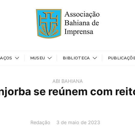
PAÇOS
MUSEU
BIBLIOTECA
PUBLICAÇÕ
ABI BAHIANA
injorba se reúnem com reit
AUTOR(A):
DATA:
Redação
3 de maio de 2023