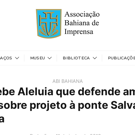
PAÇOS
MUSEU
BIBLIOTECA
PUBLICAÇÕ
ABI BAHIANA
ebe Aleluia que defende a
sobre projeto à ponte Salv
a
AUTOR(A):
DATA: