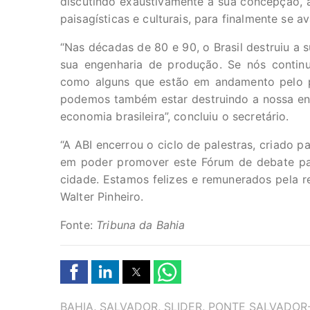
discutindo exaustivamente a sua concepção, a
paisagísticas e culturais, para finalmente se 
“Nas décadas de 80 e 90, o Brasil destruiu a 
sua engenharia de produção. Se nós contin
como alguns que estão em andamento pelo p
podemos também estar destruindo a nossa eng
economia brasileira”, concluiu o secretário.
“A ABI encerrou o ciclo de palestras, criado p
em poder promover este Fórum de debate pa
cidade. Estamos felizes e remunerados pela re
Walter Pinheiro.
Fonte:
Tribuna da Bahia
TAGS
BAHIA
,
SALVADOR
,
SLIDER
,
PONTE SALVADOR-