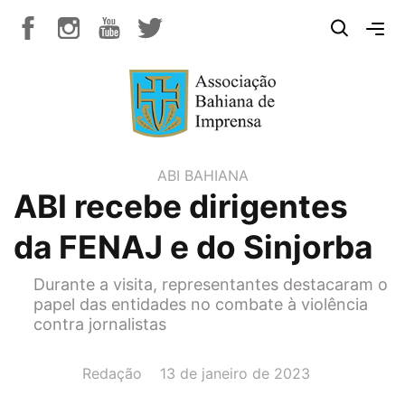
ABI BAHIANA
ABI recebe dirigentes
da FENAJ e do Sinjorba
Durante a visita, representantes destacaram o
papel das entidades no combate à violência
contra jornalistas
AUTOR(A):
DATA:
Redação
13 de janeiro de 2023