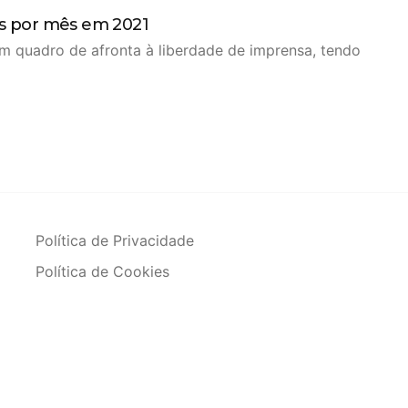
es por mês em 2021
m quadro de afronta à liberdade de imprensa, tendo
Política de Privacidade
Política de Cookies
a Guedes de Brito, 1 – Edf. Ranulfo Oliveira – 2º andar – Centro Sa