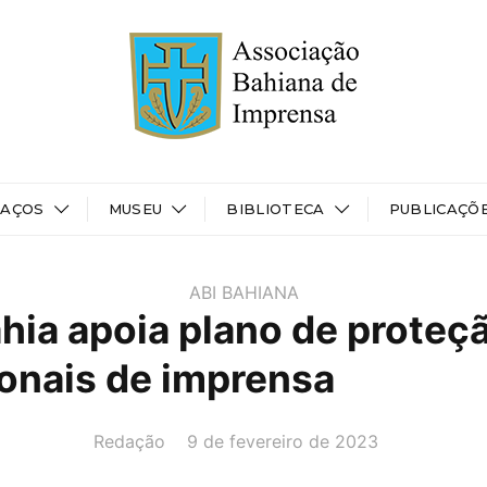
PAÇOS
MUSEU
BIBLIOTECA
PUBLICAÇÕ
ABI BAHIANA
hia apoia plano de proteç
ionais de imprensa
AUTOR(A):
DATA:
Redação
9 de fevereiro de 2023