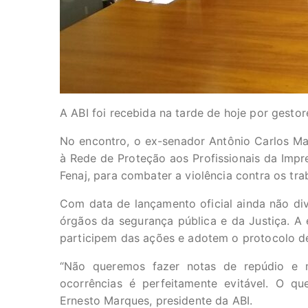
A ABI foi recebida na tarde de hoje por gesto
No encontro, o ex-senador Antônio Carlos Mag
à Rede de Proteção aos Profissionais da Impre
Fenaj, para combater a violência contra os tr
Com data de lançamento oficial ainda não di
órgãos da segurança pública e da Justiça. A
participem das ações e adotem o protocolo d
“Não queremos fazer notas de repúdio e 
ocorrências é perfeitamente evitável. O que
Ernesto Marques, presidente da ABI.