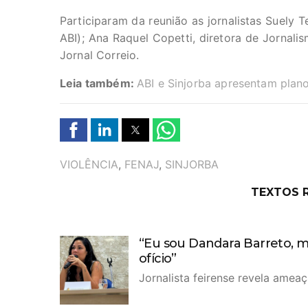
Participaram da reunião as jornalistas Suely 
ABI); Ana Raquel Copetti, diretora de Jornali
Jornal Correio.
Leia também:
ABI e Sinjorba apresentam plan
TAGS
VIOLÊNCIA
,
FENAJ
,
SINJORBA
TEXTOS 
“Eu sou Dandara Barreto, m
ofício”
Jornalista feirense revela amea