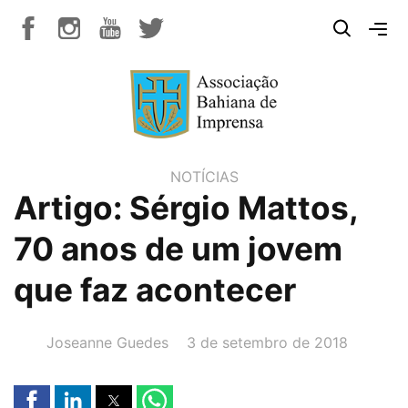
NOTÍCIAS
Artigo: Sérgio Mattos,
70 anos de um jovem
que faz acontecer
AUTOR(A):
DATA:
Joseanne Guedes
3 de setembro de 2018