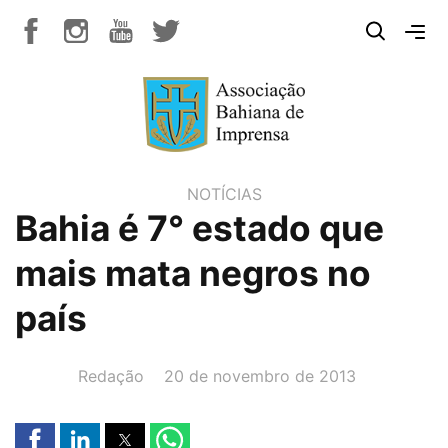
NOTÍCIAS
Bahia é 7° estado que
mais mata negros no
país
AUTOR(A):
DATA:
Redação
20 de novembro de 2013