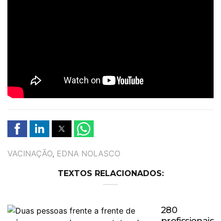
TAGS
VACINAÇÃO
,
EDNA NOLASCO
TEXTOS RELACIONADOS:
280
profissionais