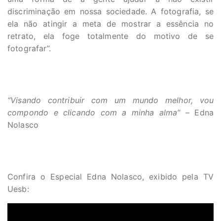
discriminação em nossa sociedade. A fotografia, se
ela não atingir a meta de mostrar a essência no
retrato, ela foge totalmente do motivo de se
fotografar”.
“Visando contribuir com um mundo melhor, vou
compondo e clicando com a minha alma”
– Edna
Nolasco
Confira o Especial Edna Nolasco, exibido pela TV
Uesb: