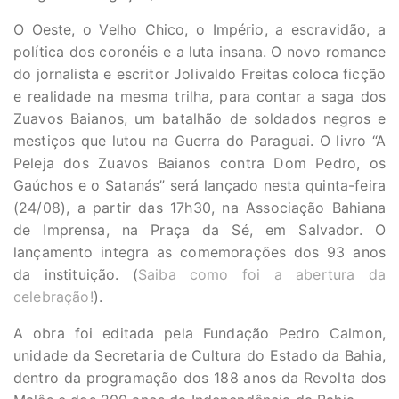
O Oeste, o Velho Chico, o Império, a escravidão, a
política dos coronéis e a luta insana. O novo romance
do jornalista e escritor Jolivaldo Freitas coloca ficção
e realidade na mesma trilha, para contar a saga dos
Zuavos Baianos, um batalhão de soldados negros e
mestiços que lutou na Guerra do Paraguai. O livro “A
Peleja dos Zuavos Baianos contra Dom Pedro, os
Gaúchos e o Satanás” será lançado nesta quinta-feira
(24/08), a partir das 17h30, na Associação Bahiana
de Imprensa, na Praça da Sé, em Salvador. O
lançamento integra as comemorações dos 93 anos
da instituição. (
Saiba como foi a abertura
d
a
c
e
l
e
b
r
a
ç
ã
o
!
).
A obra foi editada pela Fundação Pedro Calmon,
unidade da Secretaria de Cultura do Estado da Bahia,
dentro da programação dos 188 anos da Revolta dos