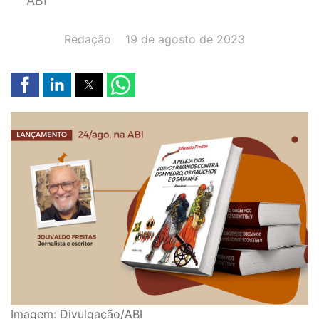
ABI
AUTOR(A):
DATA:
Redação
19 de agosto de 2023
Imagem: Divulgação/ABI