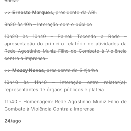
Bahia.
>>
Ernesto Marques
, presidente da ABI.
9h20 às 10h – Interação com o público
10h20 às 10h40 – Painel: Tecendo a Rede –
apresentação do primeiro relatório de atividades da
Rede Agostinho Muniz Filho de Combate à Violência
contra a Imprensa.
>>
Moacy Neves
, presidente do Sinjorba
10h40 às 11h40 – interação entre relator(a),
representantes de órgãos públicos e plateia
11h40 – Homenagem: Rede Agostinho Muniz Filho de
Combate à Violência Contra a Imprensa
24/ago