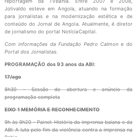
reportagem da TVBahia. Entre 2007 e 2008,
Jolivaldo esteve em Angola, atuando na formação
para jornalistas e na modernização estética e de
conteúdo do Jornal de Angola. Atualmente, é diretor
de jornalismo do portal NotíciaCapital.
Com informações da Fundação Pedro Calmon
e do
Portal dos Jornalistas
.
PROGRAMAÇÃO
dos 93 anos da ABI:
17/ago
8h30 – Sessão de abertura e anúncio da
programação completa
EIXO 1 MEMÓRIA E RECONHECIMENTO
9h às 9h20 – Painel: História da imprensa baiana e da
ABI: A luta pelo fim da violência contra a imprensa na