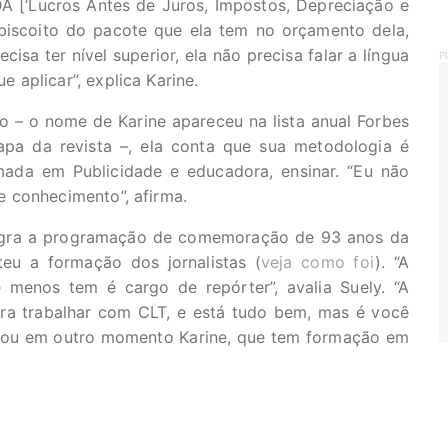
 [‘Lucros Antes de Juros, Impostos, Depreciação e
 biscoito do pacote que ela tem no orçamento dela,
isa ter nível superior, ela não precisa falar a língua
P
 aplicar”, explica Karine.
– o nome de Karine apareceu na lista anual Forbes
pa da revista –, ela conta que sua metodologia é
rmada em Publicidade e educadora, ensinar. “Eu não
e conhecimento”, afirma.
tegra a programação de comemoração de 93 anos da
eu a formação dos jornalistas (
veja como foi
). “A
 menos tem é cargo de repórter”, avalia Suely. “A
ra trabalhar com CLT, e está tudo bem, mas é você
ntou em outro momento Karine, que tem formação em