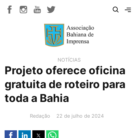
NOTÍCIAS
Projeto oferece oficina
gratuita de roteiro para
toda a Bahia
AUTOR(A):
DATA:
Redação
22 de julho de 2024