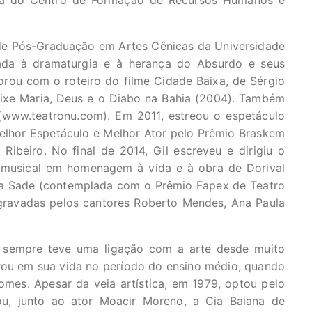
ra do Centro de Formação de Recursos Humanos e
e Pós-Graduação em Artes Cênicas da Universidade
tada à dramaturgia e à herança do Absurdo e seus
rou com o roteiro do filme Cidade Baixa, de Sérgio
ixe Maria, Deus e o Diabo na Bahia (2004). Também
www.teatronu.com). Em 2011, estreou o espetáculo
elhor Espetáculo e Melhor Ator pelo Prêmio Braskem
Ribeiro. No final de 2014, Gil escreveu e dirigiu o
 musical em homenagem à vida e à obra de Dorival
a Sade (contemplada com o Prêmio Fapex de Teatro
gravadas pelos cantores Roberto Mendes, Ana Paula
o sempre teve uma ligação com a arte desde muito
trou em sua vida no período do ensino médio, quando
mes. Apesar da veia artística, em 1979, optou pelo
iou, junto ao ator Moacir Moreno, a Cia Baiana de