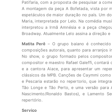
Patifaria, com a proposta de pesquisar a comé
A montagem da peça A Bofetada, vista por m
espetáculos de maior duração no país. Um dos
Maria, interpretada por Lelo. Na comédia musi
interpretou a Irmã Amnésia e a peça chegou
Broadway. Atualmente Lelo assina a direção e
Matita Perê
– O grupo baiano é conhecido p
composições autorais, quanto para arranjos in
No show, o grupo formado pelos compositore
compositor e maestro Rafael Galeffi, contará 
e a cantora Aiace, para apresentar um reper
clássicos da MPB. Canções de Caymmi como A
e Pescaria estarão no repertorio, que inte
Tão Longe e Tão Perto, e uma versão para 
Nascimento/Ronaldo Bastos), e Lamento Ser
repertório.
Serviço