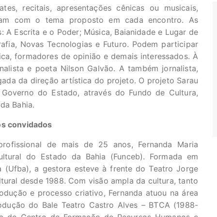
es, recitais, apresentações cênicas ou musicais,
ogam com o tema proposto em cada encontro. As
: A Escrita e o Poder; Música, Baianidade e Lugar de
rafia, Novas Tecnologias e Futuro. Podem participar
ística, formadores de opinião e demais interessados. À
nalista e poeta Nilson Galvão. A também jornalista,
ada da direção artística do projeto. O projeto Sarau
 Governo do Estado, através do Fundo de Cultura,
 da Bahia.
os convidados
rofissional de mais de 25 anos, Fernanda Maria
ultural do Estado da Bahia (Funceb). Formada em
a (Ufba), a gestora esteve à frente do Teatro Jorge
ural desde 1988. Com visão ampla da cultura, tanto
odução e processo criativo, Fernanda atuou na área
rodução do Bale Teatro Castro Alves – BTCA (1988-