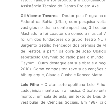
1997). Também foi produtora e coordenado
Assistência Técnica do Centro Projeto Axé.
Gil Vicente Tavares
– Doutor pelo Programa d
Federal da Bahia (Ufba), com pesquisa vol
vestígios no drama contemporâneo, Gil colabo
Machado, e foi coautor da comédia musical V
foi um dos fundadores do grupo Teatro NU (
Sargento Getúlio (vencedor dos prêmios de M
de Teatro), a partir da obra de João Ubaldo 
espetáculo Caymmi: do rádio para o mundo,
Caymmi. Outro destaque em sua obra é a peç
2010). Como compositor, teve suas canções 
Albuquerque, Claudia Cunha e Rebeca Matta.
Lelo Filho
– O ator soteropolitano Lelo Filh
cedo, inicialmente com a música. O teatro en
montou, em sala de aula, um texto de Dias Go
vestibular de Ciências Sociais. Em 1987 cr