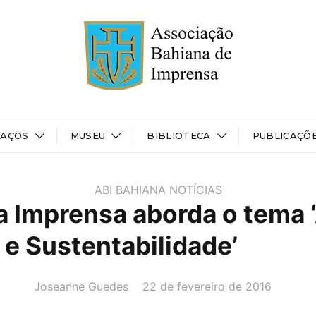
PAÇOS
MUSEU
BIBLIOTECA
PUBLICAÇÕ
ABI BAHIANA
NOTÍCIAS
a Imprensa aborda o tema 
 e Sustentabilidade’
AUTOR(A):
DATA:
Joseanne Guedes
22 de fevereiro de 2016