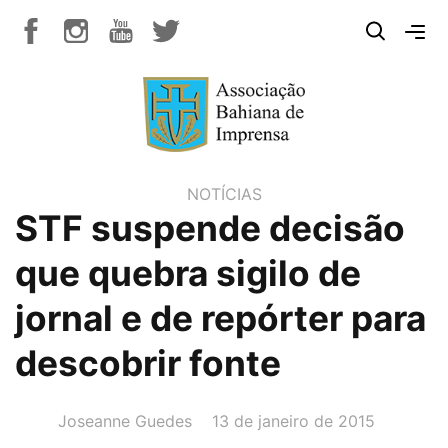
NOTÍCIAS
STF suspende decisão
que quebra sigilo de
jornal e de repórter para
descobrir fonte
AUTOR(A):
DATA:
Joseanne Guedes
13 de janeiro de 2015