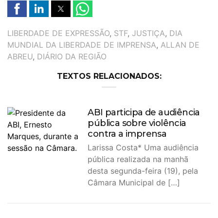
TAGS
LIBERDADE DE EXPRESSÃO
,
STF
,
JUSTIÇA
,
DIA
MUNDIAL DA LIBERDADE DE IMPRENSA
,
ALLAN DE
ABREU
,
DIÁRIO DA REGIÃO
TEXTOS RELACIONADOS:
ABI participa de audiência
pública sobre violência
contra a imprensa
Larissa Costa* Uma audiência
pública realizada na manhã
desta segunda-feira (19), pela
Câmara Municipal de […]