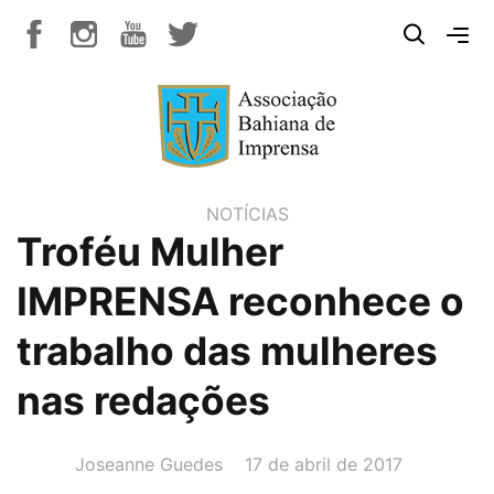
NOTÍCIAS
Troféu Mulher
IMPRENSA reconhece o
trabalho das mulheres
nas redações
AUTOR(A):
DATA:
Joseanne Guedes
17 de abril de 2017