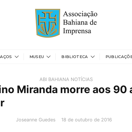
PAÇOS
MUSEU
BIBLIOTECA
PUBLICAÇÕ
ABI BAHIANA
NOTÍCIAS
ino Miranda morre aos 90
r
AUTOR(A):
DATA:
Joseanne Guedes
18 de outubro de 2016