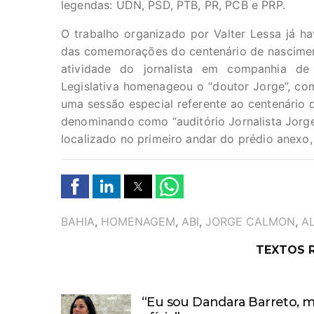
legendas: UDN, PSD, PTB, PR, PCB e PRP.
O trabalho organizado por Valter Lessa já h
das comemorações do centenário de nascimen
atividade do jornalista em companhia de 
Legislativa homenageou o “doutor Jorge”, co
uma sessão especial referente ao centenário 
denominando como “auditório Jornalista Jor
localizado no primeiro andar do prédio anexo
TAGS
BAHIA
,
HOMENAGEM
,
ABI
,
JORGE CALMON
,
A
TEXTOS 
“Eu sou Dandara Barreto, m