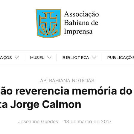
PAÇOS
MUSEU
BIBLIOTECA
PUBLICAÇÕ
ABI BAHIANA
NOTÍCIAS
ão reverencia memória do
sta Jorge Calmon
AUTOR(A):
DATA:
Joseanne Guedes
13 de março de 2017