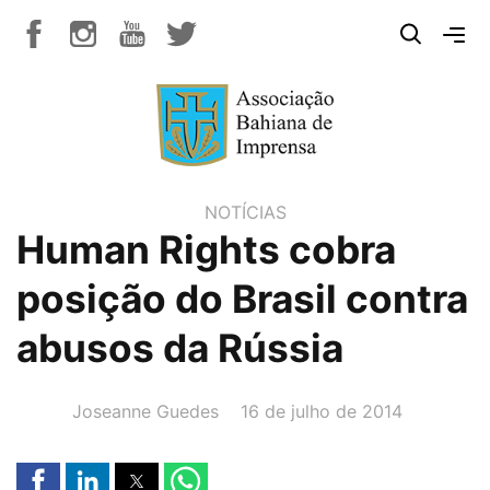
NOTÍCIAS
Human Rights cobra
posição do Brasil contra
abusos da Rússia
AUTOR(A):
DATA:
Joseanne Guedes
16 de julho de 2014