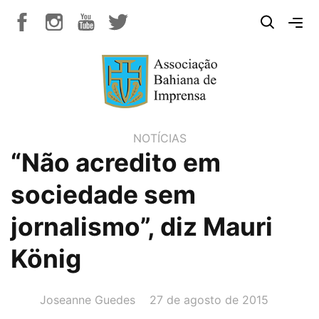
NOTÍCIAS
“Não acredito em
sociedade sem
jornalismo”, diz Mauri
König
AUTOR(A):
DATA:
Joseanne Guedes
27 de agosto de 2015